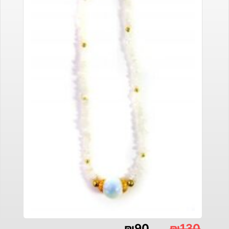
₪
90
₪
130