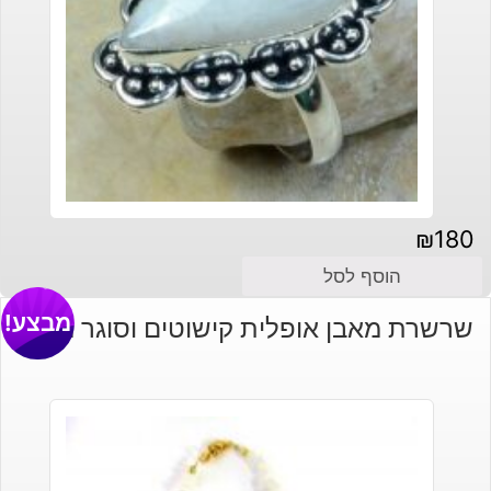
₪
180
הוסף לסל
מבצע!
שרשרת מאבן אופלית קישוטים וסוגר מוזהב