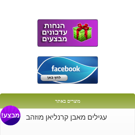
היה:
הוא:
₪762.
₪587.
מוצרים באתר
מבצע!
עגילים מאבן קרנליאן מוזהב