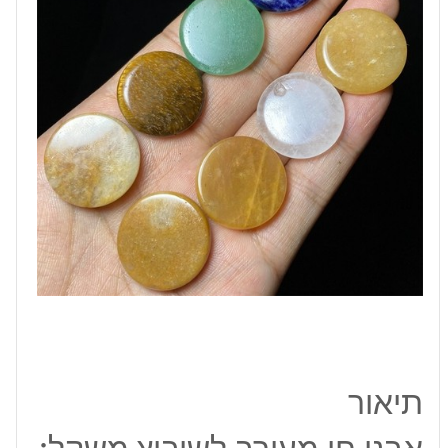
כ
6
גרם
תיאור