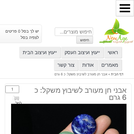
ילוג
תוכן
חיפוש
יש לך בסל 0 פריטים
עבור:
לצפיה בסל
חיפוש
ראשי
ייעוץ ועיצוב העסק
ייעוץ ועיצוב הבית
מאמרים
אודות
צור קשר
דף הבית
»
אבני חן מעורב לשיבוץ משקל: כ 6 גרם
כמות
אבני חן מעורב לשיבוץ משקל: כ
של
6 גרם
אבני
לסל
חן
מעורב
לשיבוץ
משקל: