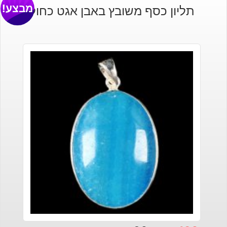
מבצע!
תליון כסף משובץ באבן אגט כחול