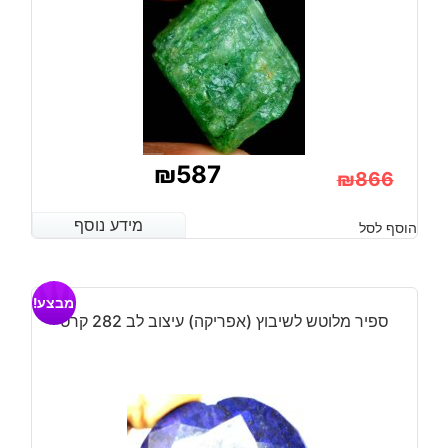
₪
587
₪
866
המחיר
המחיר
מידע נוסף
מידע נוסף
הוסף לסל
הנוכחי
המקורי
היה:
הוא:
מבצע!
₪866.
₪587.
ספיר מלוטש לשיבוץ (אפריקה) עיצוב לב 282 קרט