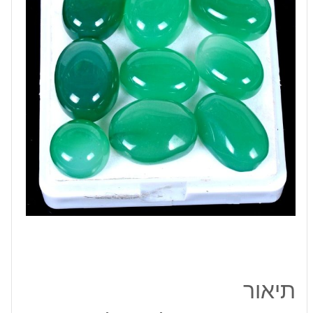
12-
19
מ"מ
משקל:
13
קרט
תיאור