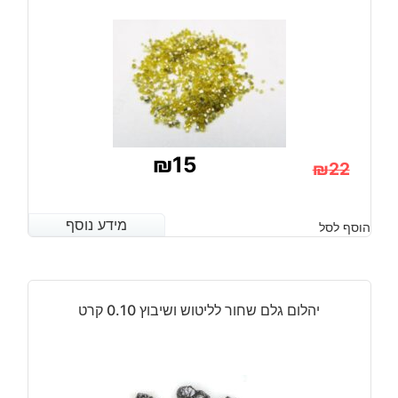
19
מ"מ
משקל:
13
קרט
₪
15
₪
22
המחיר
המחיר
הנוכחי
המקורי
מידע נוסף
מידע נוסף
הוסף לסל
היה:
הוא:
₪22.
₪15.
יהלום גלם שחור לליטוש ושיבוץ 0.10 קרט