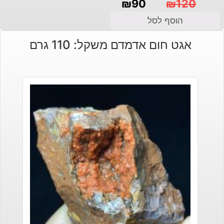
₪
90
₪
120
המחיר
המחיר
הוסף לסל
הנוכחי
המקורי
אגט חום אדמדם משקל: 110 גרם
היה:
הוא:
₪120.
₪90.