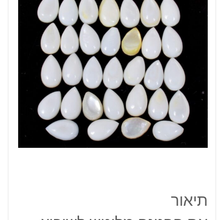
7-
9
מ"מ
משקל:
1
קרט
תיאור