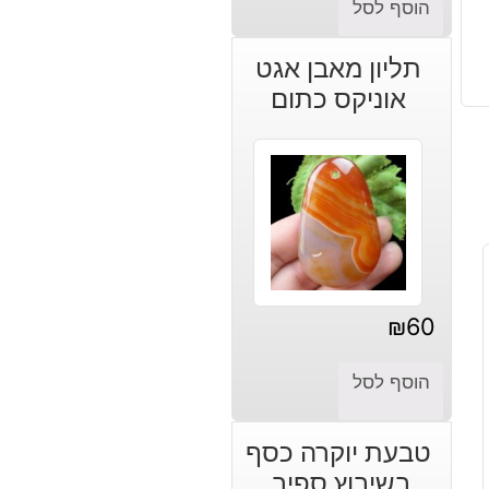
הוסף לסל
הנוכחי
המקורי
היה:
הוא:
תליון מאבן אגט
אוניקס כתום
₪210.
₪180.
₪
60
הוסף לסל
טבעת יוקרה כסף
בשיבוץ ספיר,