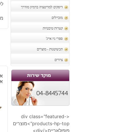
לש
דיסקים למדיטציה בדמיון מודרך
מק
מוביילים
קערות טיבטיות
ספרי ניו אייג'
תכשיטנות - מוצרים
ציורים
אג
אי
<div class="featured-
5
products-hp-top">מוצרים
פופולאריים</div>