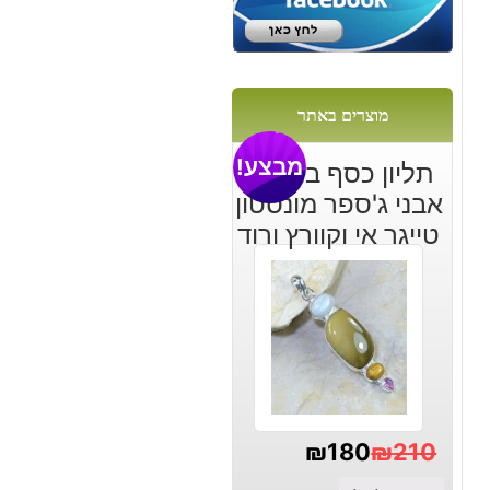
מוצרים באתר
מבצע!
תליון כסף בשיבוץ
אבני ג'ספר מונסטון
טייגר אי וקוורץ ורוד
₪
180
₪
210
המחיר
המחיר