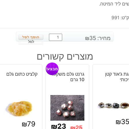
ים ליד המיטה.
"ט:
991
כמות
מחיר:
35
₪
של
לסל
אמטיסט
מוצרים קשורים
חלוק
גדול
מבצע!
ת ג'אוד קטן
גרנט גלם משקל:
קלציט כתום גלם
כותי
10 גרם
₪
3
₪
79
₪
23
₪
25