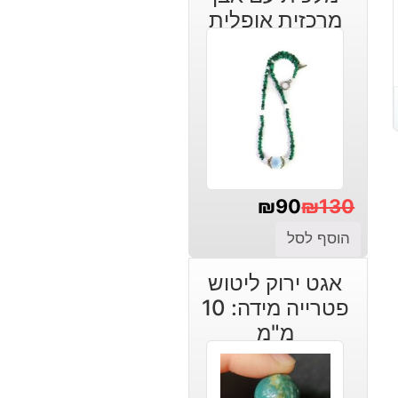
מרכזית אופלית
₪
90
₪
130
המחיר
המחיר
הוסף לסל
הנוכחי
המקורי
אגט ירוק ליטוש
היה:
הוא:
פטרייה מידה: 10
₪130.
₪90.
מ"מ