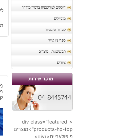
דיסקים למדיטציה בדמיון מודרך
לש
מוביילים
מק
קערות טיבטיות
ספרי ניו אייג'
תכשיטנות - מוצרים
ציורים
מו
מח
קט
<div class="featured-
products-hp-top">מוצרים
פופולאריים</div>