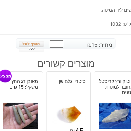
ים ליד המיטה.
"ט:
1032
כמות
מחיר:
15
₪
של
לסל
אמטיסט
מוצרים קשורים
חלוק
משקל:
מבצע!
20
ט קוורץ קריסטל
סיטרין גלם שן
מאובן דג החץ
גרם
ובר למוטות
משקל: 15 גרם
נים
₪
45