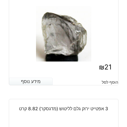
15-
18
מ"מ
משקל:
0.9
קרט
₪
21
מידע נוסף
מידע נוסף
הוסף לסל
3 אפטייט ירוק גלם לליטוש (מדגסקר) 8.82 קרט