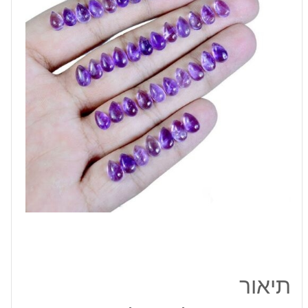
מידה:
15-
18
מ"מ
משקל:
0.9
קרט
תיאור