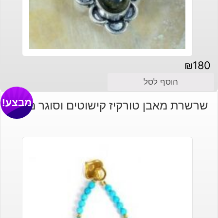
₪
180
הוסף לסל
מבצע!
שרשרת מאבן טורקיז קישוטים וסוגר מוזהב