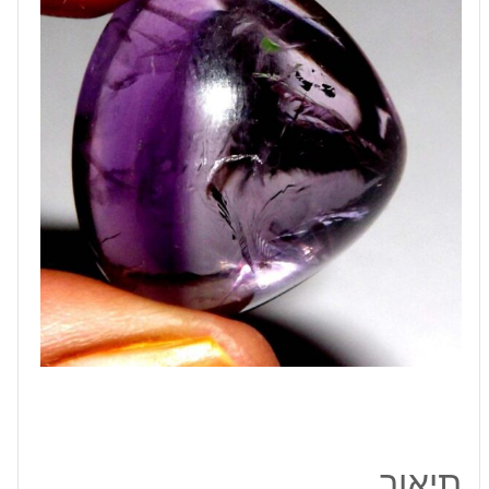
משקל:
26.10
קרט
תיאור