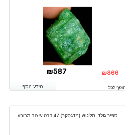
מ"מ
משקל:
כ
2.6
קרט
ברזיל
₪
587
₪
866
המחיר
המחיר
מידע נוסף
מידע נוסף
הוסף לסל
הנוכחי
המקורי
היה:
הוא:
₪866.
₪587.
ספיר גולדן מלוטש (מדגסקר) 47 קרט עיצוב מרובע