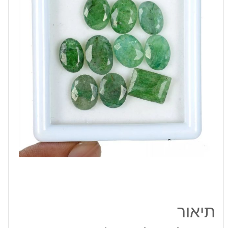
11
מ"מ
משקל:
כ
2.6
קרט
ברזיל
תיאור