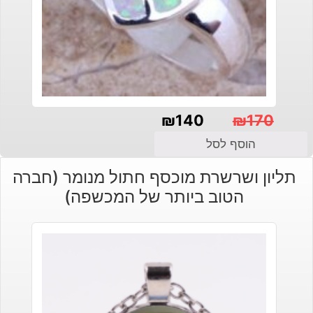
₪
140
₪
170
המחיר
המחיר
הוסף לסל
הנוכחי
המקורי
תליון ושרשרת מוכסף חתול מנומר (חברה
היה:
הוא:
הטוב ביותר של המכשפה)
₪140.
₪170.