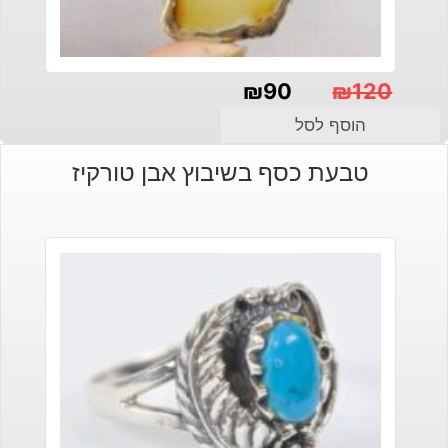
₪
90
₪
120
המחיר
המחיר
הוסף לסל
הנוכחי
המקורי
טבעת כסף בשיבוץ אבן טורקיז
היה:
הוא:
₪120.
₪90.