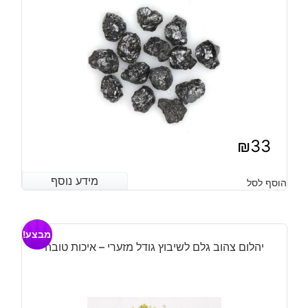
משקל:
כ
100
קרט
₪
33
מידע נוסף
מידע נוסף
הוסף לסל
מבצע!
יהלום צהוב גלם לשיבוץ גודל מזערי – איכות טובה