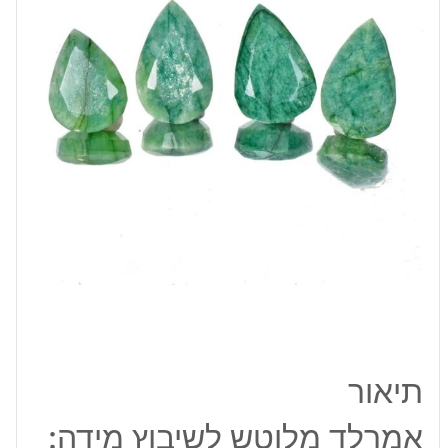
42
מ"מ
משקל:
כ
100
קרט
תיאור
אמרלד מלוטש לשיבוץ מידה: