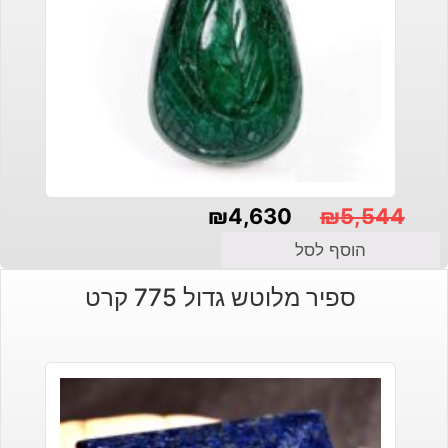
₪
4,630
₪
5,544
המחיר
המחיר
הוסף לסל
הנוכחי
המקורי
ספיר מלוטש גדול 775 קרט
היה:
הוא:
₪4,630.
₪5,544.