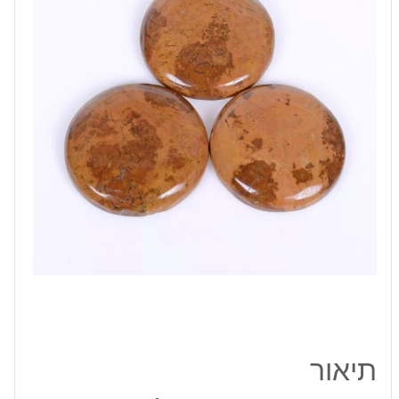
משקל:
90
קרט
מידה:
36-
38
מ"מ
תיאור