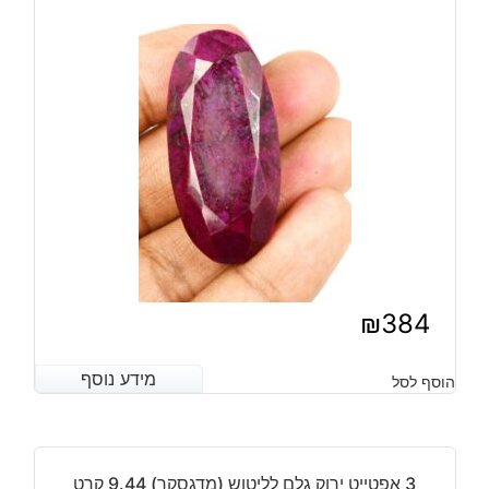
90
קרט
מידה:
36-
38
מ"מ
₪
384
מידע נוסף
מידע נוסף
הוסף לסל
3 אפטייט ירוק גלם לליטוש (מדגסקר) 9.44 קרט