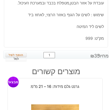
עובדת על אזור הבטן,מטפלת בכבד ובמערכת העיכול.
שימוש : לשים על הגוף באזור הרצוי, לאחוז ביד
לשים ליד המיטה
מק"ט:
999
כמות
מחיר:
35
₪
של
לסל
ג'ספר
מוצרים קשורים
צהוב
חלוק
מבצע!
גדול
גרנט גלם מידות: 16 – 21 מ"מ