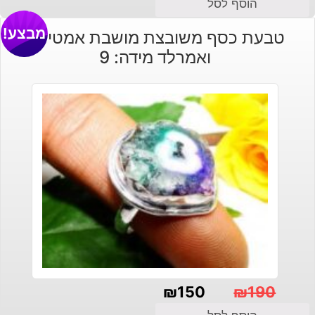
הוסף לסל
מבצע!
טבעת כסף משובצת מושבת אמטיסט
ואמרלד מידה: 9
₪
150
₪
190
המחיר
המחיר