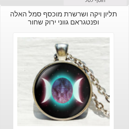
הוסף לסל
הנוכחי
המקורי
תליון ויקה ושרשרת מוכסף סמל האלה
היה:
הוא:
ופנטגראם גווני ירוק שחור
₪190.
₪150.