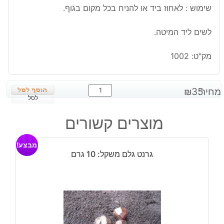
שימוש : לאחוז ביד או להניח בכל מקום בגוף.
לשים ליד המיטה.
מק"ט:
1002
כמות
מחיר:
35
₪
של
לסל
היולייט
מוצרים קשורים
חלוק
גדול
מבצע!
גרנט גלם משקל: 10 גרם