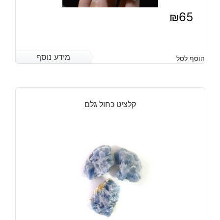
₪
65
מידע נוסף
מידע נוסף
הוסף לסל
קלציט כחול גלם