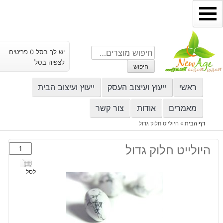
ילוג
תוכן
חיפוש
יש לך בסל 0 פריטים
עבור:
לצפיה בסל
חיפוש
ראשי
ייעוץ ועיצוב העסק
ייעוץ ועיצוב הבית
מאמרים
אודות
צור קשר
דף הבית
»
היולייט חלוק גדול
כמות
היולייט חלוק גדול
של
היולייט
לסל
חלוק
גדול