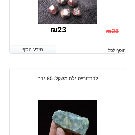
₪
23
₪
25
המחיר
המחיר
הנוכחי
המקורי
מידע נוסף
מידע נוסף
הוסף לסל
היה:
הוא:
₪25.
₪23.
לברדורייט גלם משקל: 85 גרם