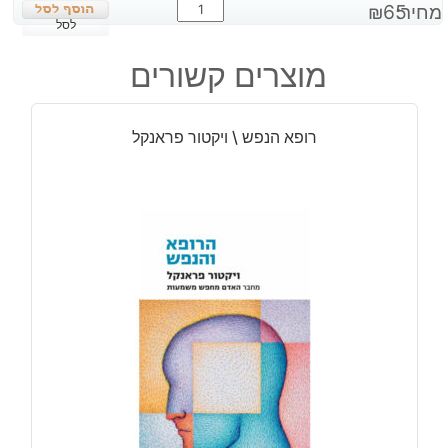
כמות
מחיר:
65
₪
של
לסל
התפתחותו
מוצרים קשורים
של
מדע
\
רופא הנפש \ ויקטור פראנקל
ל.
רון
האברד