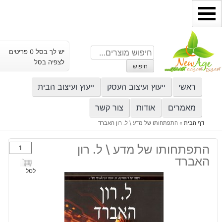
ילוג
תוכן
חיפוש
יש לך בסל 0 פריטים
עבור:
לצפיה בסל
חיפוש
ראשי
ייעוץ ועיצוב העסק
ייעוץ ועיצוב הבית
מאמרים
אודות
צור קשר
דף הבית
»
התפתחותו של מדע \ ל. רון האברד
כמות
התפתחותו של מדע \ ל. רון
של
האברד
התפתחותו
לסל
של
מדע
\
ל.