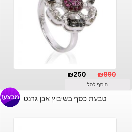
₪
250
₪
890
המחיר
המחיר
הוסף לסל
הנוכחי
המקורי
מבצע!
טבעת כסף בשיבוץ אבן גרנט
היה:
הוא:
₪890.
₪250.