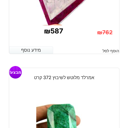
₪
587
₪
762
המחיר
המחיר
הנוכחי
המקורי
מידע נוסף
מידע נוסף
הוסף לסל
היה:
הוא:
₪762.
₪587.
מבצע!
אמרלד מלוטש לשיבוץ 372 קרט