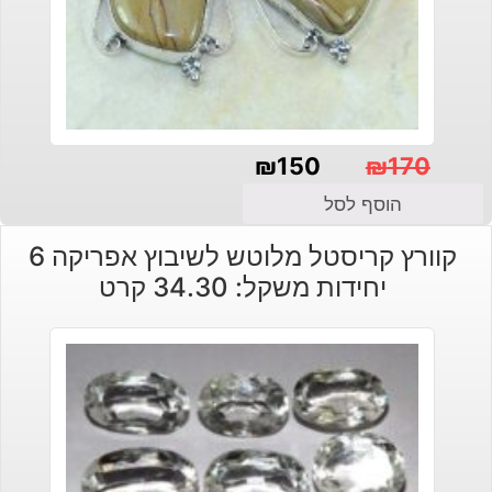
₪
150
₪
170
המחיר
המחיר
הוסף לסל
הנוכחי
המקורי
קוורץ קריסטל מלוטש לשיבוץ אפריקה 6
היה:
הוא:
יחידות משקל: 34.30 קרט
₪150.
₪170.