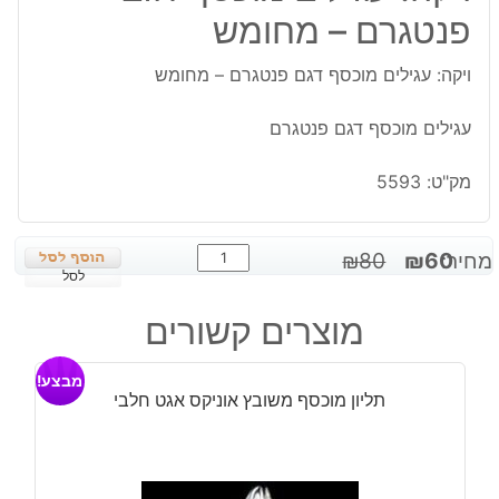
פנטגרם – מחומש
ויקה: עגילים מוכסף דגם פנטגרם – מחומש
עגילים מוכסף דגם פנטגרם
מק"ט:
5593
כמות
המחיר
המחיר
מחיר:
60
₪
80
₪
של
לסל
המקורי
הנוכחי
ויקה:
היה:
הוא:
מוצרים קשורים
עגילים
₪60.
₪80.
מוכסף
מבצע!
דגם
תליון מוכסף משובץ אוניקס אגט חלבי
פנטגרם
-
מחומש