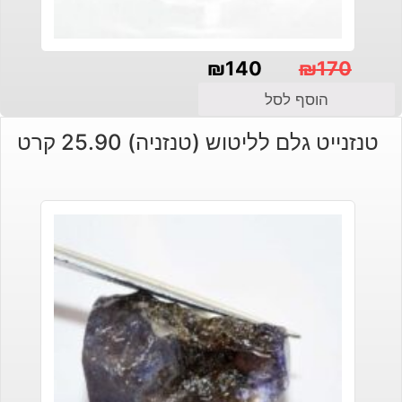
₪
140
₪
170
המחיר
המחיר
הוסף לסל
הנוכחי
המקורי
טנזנייט גלם לליטוש (טנזניה) 25.90 קרט
היה:
הוא:
₪140.
₪170.