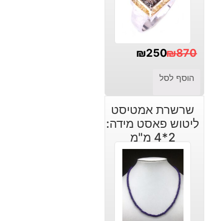
₪
250
₪
870
המחיר
המחיר
הוסף לסל
הנוכחי
המקורי
היה:
הוא:
שרשרת אמטיסט
₪250.
₪870.
ליטוש פאסט מידה:
2*4 מ"מ