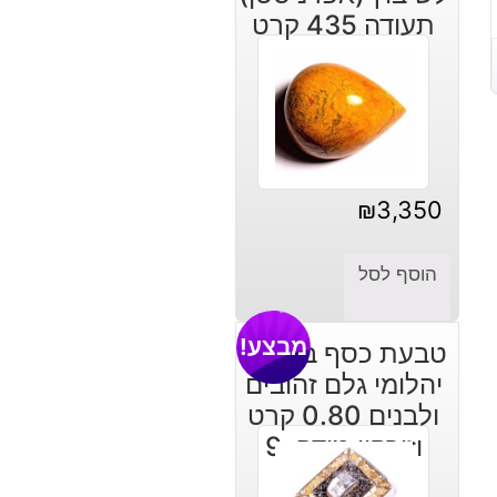
תעודה 435 קרט
₪
3,350
הוסף לסל
מבצע!
טבעת כסף בשיבוץ
יהלומי גלם זהובים
ולבנים 0.80 קרט
וזירקון מידה: 9