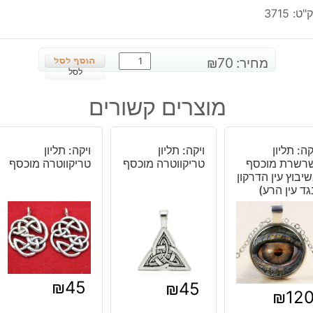
"ט:
3715
כמות
מחיר:
70
₪
של
לסל
ויקה:
מוצרים קשורים
תליון
וויקה
-
קה: תליון
ויקה: תליון
ויקה: תליון
סמל
שרשרת מוכסף
טריקווטרה מוכסף
טריקווטרה מוכסף
חפצים
יבוץ עין הדרקון
גד עין הרע)
₪
45
₪
45
₪
12