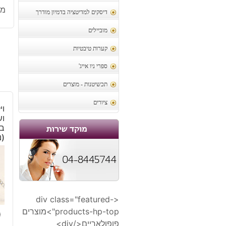
מק
דיסקים למדיטציה בדמיון מודרך
מוביילים
קערות טיבטיות
ספרי ניו אייג'
תכשיטנות - מוצרים
ציורים
וי
ו
בש
(נ
<div class="featured-
products-hp-top">מוצרים
0
פופולאריים</div>