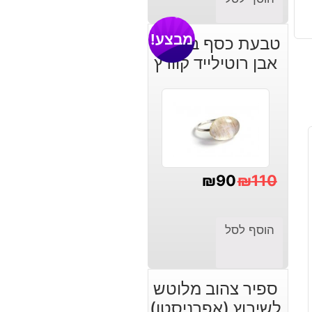
מבצע!
טבעת כסף בשיבוץ
אבן רוטילייד קוורץ
₪
90
₪
110
המחיר
המחיר
הנוכחי
המקורי
הוסף לסל
היה:
הוא:
₪110.
₪90.
ספיר צהוב מלוטש
לשיבוץ (אפרניסטן)