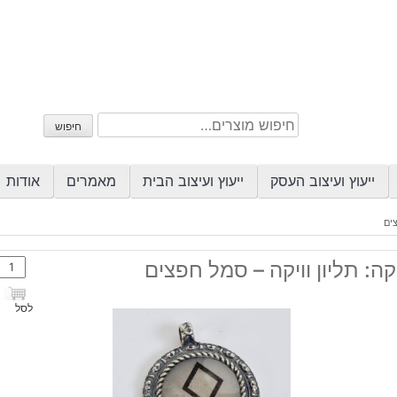
חיפוש
חיפוש
עבור:
ייעוץ ועיצוב העסק
ייעוץ ועיצוב הבית
מאמרים
אודות
צים
כמות
קה: תליון וויקה – סמל חפצים
של
ויקה:
לסל
תליון
וויקה
-
סמל