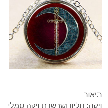
ירח
וחרב
גווני
אדום
כחול
תיאור
ויקה: תליון ושרשרת ויקה סמלי