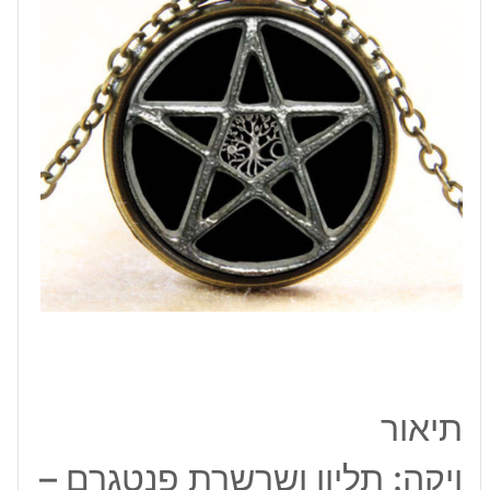
מחומש
ועץ
החיים
תיאור
ויקה: תליון ושרשרת פנטגרם –