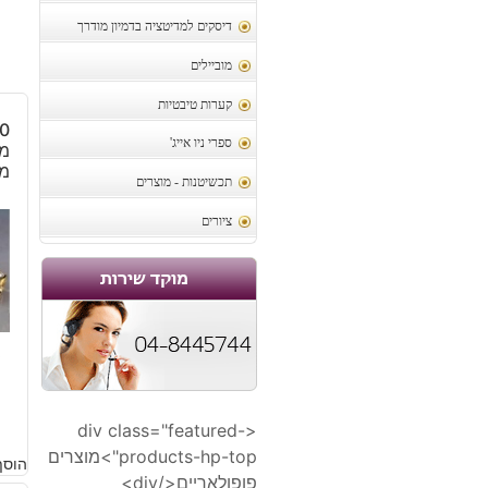
דיסקים למדיטציה בדמיון מודרך
מוביילים
קערות טיבטיות
ספרי ניו אייג'
מ
תכשיטנות - מוצרים
ציורים
5
<div class="featured-
products-hp-top">מוצרים
הוסף
פופולאריים</div>