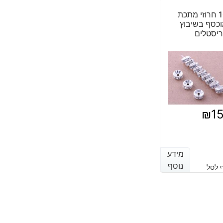
10 חרוזי מתכת
כסף בשיבוץ
יסטלים
₪
1
מידע
מידע
נוסף
נוסף
 לסל