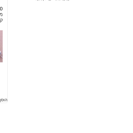
מו
קר
5
הוסף