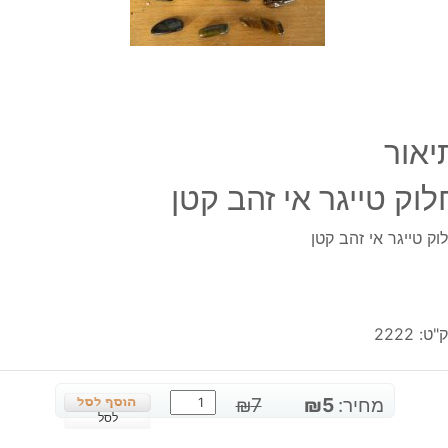
יאור
לוק טייגר אי זהב קטן
וק טייגר אי זהב קטן
"ט:
2222
כמות
המחיר
המחיר
מחיר:
5
₪
7
₪
של
לסל
המקורי
הנוכחי
חלוק