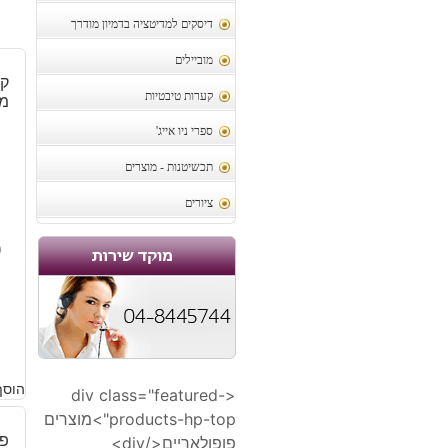
דיסקים למדיטציה בדמיון מודרך
מוביילים
קל
קערות טיבטיות
משק
ספרי ניו אייג'
תכשיטנות - מוצרים
ציורים
9
הוסף
<div class="featured-
products-hp-top">מוצרים
פט
פופולאריים</div>