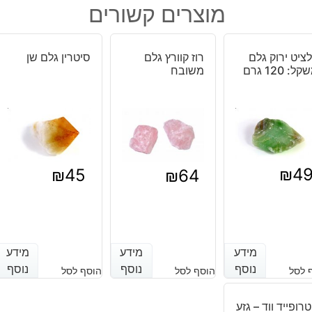
היה:
הוא:
מוצרים קשורים
טייגר
₪5.
₪7.
אי
זהב
ציט ירוק גלם
רוז קוורץ גלם
סיטרין גלם שן
קטן
ל: 120 גרם
משובח
₪
4
₪
45
₪
64
מידע
מידע
מידע
מידע
מידע
מידע
נוסף
נוסף
נוסף
נוסף
נוסף
נוסף
 לסל
הוסף לסל
הוסף לסל
רופייד ווד – גזע