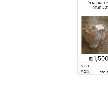
 מאובן גדול
 הנחה
₪
1,50
מידע
מידע
נוסף
נוסף
 לסל