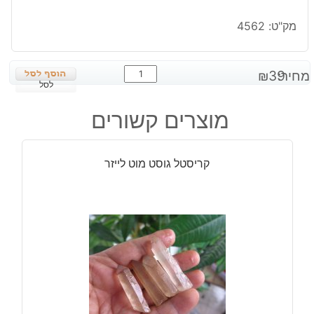
מק"ט:
4562
כמות
מחיר:
39
₪
של
לסל
חלוק
מוצרים קשורים
פלואורייט
ירוק
סגול
קריסטל גוסט מוט לייזר
משקל:
30
גרם