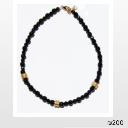
₪
200