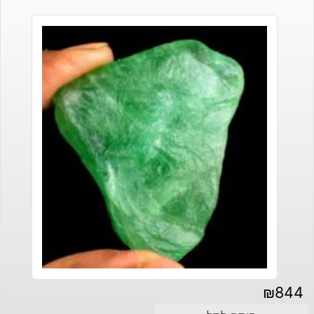
₪
844