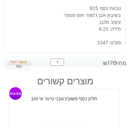
טבעת כסף 925
בשיבוץ אבן ג'ספר חום מנומר
עיצוב מלבן
מידה: 8.25
מק"ט:
3347
כמות
מחיר:
170
₪
של
לסל
טבעת
מוצרים קשורים
כסף
בשיבוץ
מבצע!
אבן
תליון כסף משובץ אבני טייגר אי זהב
ג'ספר
חום
מנומר
מידה: