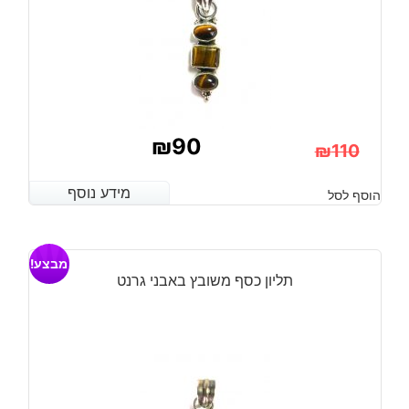
₪
90
₪
110
המחיר
המחיר
מידע נוסף
מידע נוסף
הוסף לסל
הנוכחי
המקורי
היה:
הוא:
מבצע!
₪110.
₪90.
תליון כסף משובץ באבני גרנט