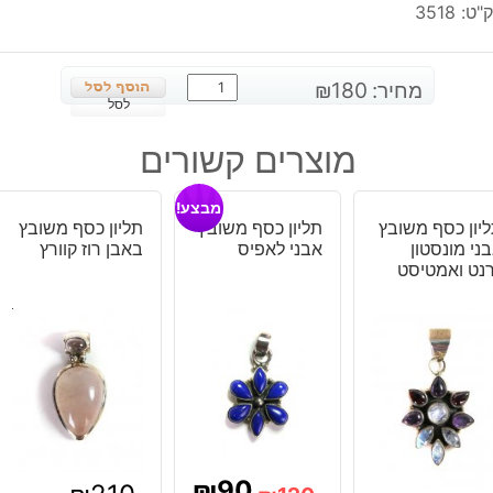
"ט:
3518
כמות
מחיר:
180
₪
של
לסל
טבעת
מוצרים קשורים
כסף
בשיבוץ
מבצע!
אבן
יון כסף משובץ
תליון כסף משובץ
תליון כסף משובץ
דרוזי
ני מונסטון
אבני לאפיס
באבן רוז קוורץ
סגול
נט ואמטיסט
מידה:
9
₪
90