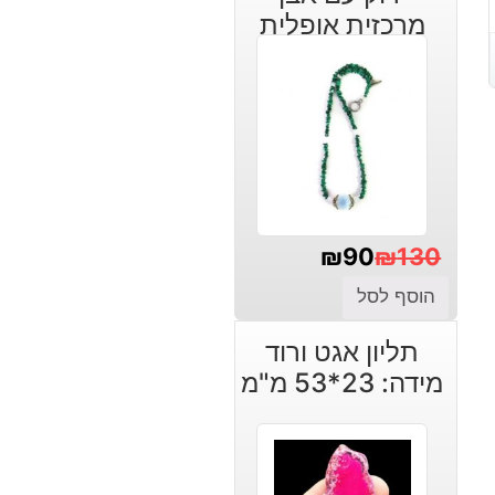
מרכזית אופלית
₪
90
₪
130
המחיר
המחיר
הוסף לסל
הנוכחי
המקורי
תליון אגט ורוד
היה:
הוא:
מידה: 23*53 מ"מ
₪130.
₪90.