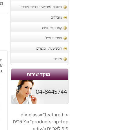
מק
דיסקים למדיטציה בדמיון מודרך
מוביילים
קערות טיבטיות
ספרי ניו אייג'
תכשיטנות - מוצרים
ציורים
תל
אב
גר
<div class="featured-
products-hp-top">מוצרים
פופולאריים</div>