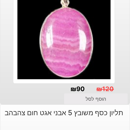
₪
90
₪
120
המחיר
המחיר
הוסף לסל
הנוכחי
המקורי
תליון כסף משובץ 5 אבני אגט חום צהבהב
היה:
הוא:
₪120.
₪90.