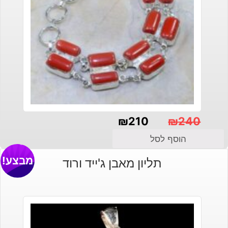
₪
210
₪
240
המחיר
המחיר
הוסף לסל
הנוכחי
המקורי
מבצע!
תליון מאבן ג'ייד ורוד
היה:
הוא:
₪240.
₪210.