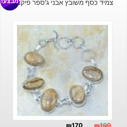
מבצע!
צמיד כסף משובץ אבני ג'ספר פיקצ'ר
₪
170
₪
190