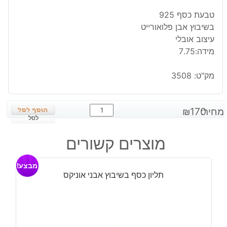
טבעת כסף 925
בשיבוץ אבן פלואורייט
עיצוב אובלי
מידה:7.75
מק"ט:
3508
כמות
מחיר:
170
₪
של
לסל
טבעת
מוצרים קשורים
כסף
בשיבוץ
מבצע!
אבן
תליון כסף בשיבוץ אבני אוניקס
פלואורייט
מידה:
7.75