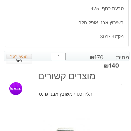
טבעת כסף 925
בשיבוץ אבני אופל חלבי
מק"ט:
3017
כמות
מחיר:
170
₪
של
לסל
המחיר
המחיר
₪
140
טבעת
המקורי
הנוכחי
מוצרים קשורים
כסף
היה:
הוא:
בשיבוץ
₪140.
₪170.
מבצע!
אבני
תליון כסף משובץ אבני גרנט
אופל
חלבי