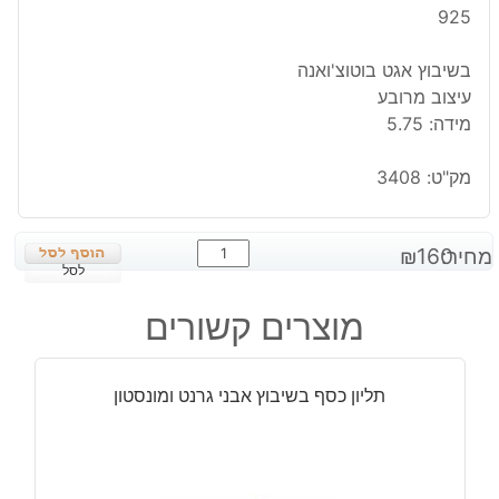
925
בשיבוץ אגט בוטוצ'ואנה
עיצוב מרובע
מידה: 5.75
מק"ט:
3408
כמות
מחיר:
160
₪
של
לסל
טבעת
מוצרים קשורים
כסף
בשיבוץ
אגט
תליון כסף בשיבוץ אבני גרנט ומונסטון
בוטוצ'ואנה
מידה:
5.75