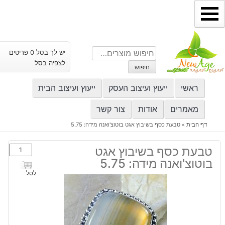
ילוג
תוכן
חיפוש
יש לך בסל 0 פריטים
עבור:
לצפיה בסל
חיפוש
ראשי
ייעוץ ועיצוב העסק
ייעוץ ועיצוב הבית
מאמרים
אודות
צור קשר
דף הבית
»
טבעת כסף בשיבוץ אגט בוטוצ'ואנה מידה: 5.75
כמות
טבעת כסף בשיבוץ אגט
של
בוטוצ'ואנה מידה: 5.75
טבעת
לסל
כסף
בשיבוץ
אגט
בוטוצ'ואנה