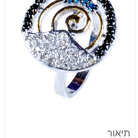
גלם
0.93
קרט
וזירקונים
כחול
שחור
מידה:
7.5
תיאור