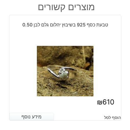
המקורי
הנוכחי
מוצרים קשורים
כסף
היה:
הוא:
בשיבוץ
₪250.
₪760.
יהלומי
טבעת כסף 925 בשיבוץ יהלום גלם לבן 0.50
גלם
0.93
קרט
וזירקונים
כחול
שחור
מידה:
7.5
₪
610
מידע נוסף
מידע נוסף
הוסף לסל