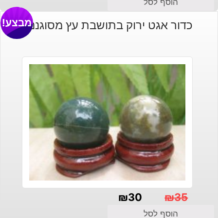
הוסף לסל
מבצע!
כדור אגט ירוק בתושבת עץ מסוגננת
₪
30
₪
35
המחיר
המחיר
הוסף לסל