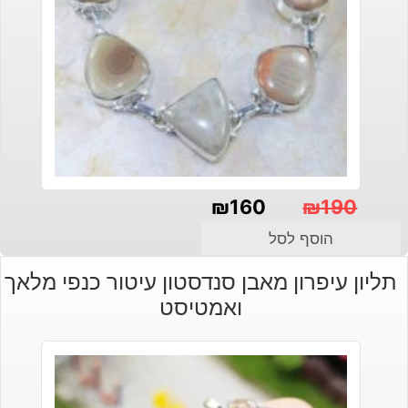
₪
160
₪
190
המחיר
המחיר
הוסף לסל
הנוכחי
המקורי
תליון עיפרון מאבן סנדסטון עיטור כנפי מלאך
היה:
הוא:
ואמטיסט
₪190.
₪160.