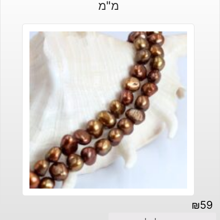
מ"מ
₪
59