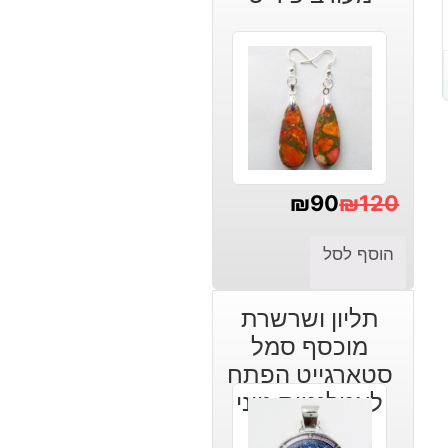
₪
90
₪
120
המחיר
המחיר
הוסף לסל
הנוכחי
המקורי
היה:
הוא:
תליון ושרשרת
₪120.
₪90.
מוכסף סמל
סטארגייט הפתח
לאטלנטיס גווני
כחול