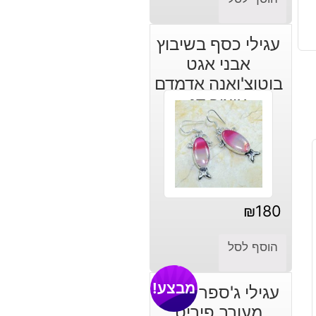
הנוכחי
המקורי
היה:
הוא:
עגילי כסף בשיבוץ
₪80.
₪60.
אבני אגט
בוטוצ'ואנה אדמדם
עיצוב דג
₪
180
הוסף לסל
מבצע!
עגילי ג'ספר כתום
מעורב פיריט