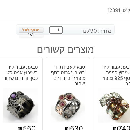
"ט:
12891
כמות
מחיר:
790
₪
של
לסל
טבעת
מוצרים קשורים
כסף
יוקרה
משובצת
עת עבודת יד
טבעת עבודת יד
טבעת עבודת יד
סוג'ילייט
יבוץ פנינים
בשיבוץ גרנט כסף
בשיבוץ אמטיסט
ופיריט
כסף 925 וציפוי
ציפוי זהב ורודיום
כסף ורודיום שחור
ב
שחור
מידה:
8.5
₪
560
₪
630
₪
74