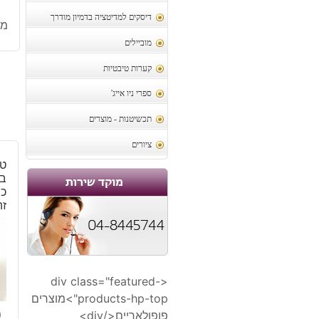
דיסקים למדיטציה בדמיון מודרך
מק
מוביילים
קערות טיבטיות
ספרי ניו אייג'
תכשיטנות - מוצרים
ציורים
טב
בש
זה
<div class="featured-
products-hp-top">מוצרים
0
פופולאריים</div>