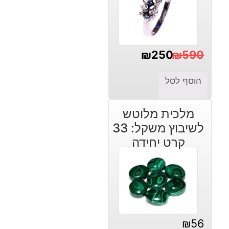
₪
250
₪
590
המחיר
המחיר
הוסף לסל
הנוכחי
המקורי
היה:
הוא:
מלכית מלוטש
₪590.
₪250.
לשיבוץ משקל: 33
קרט יחידה
₪
56