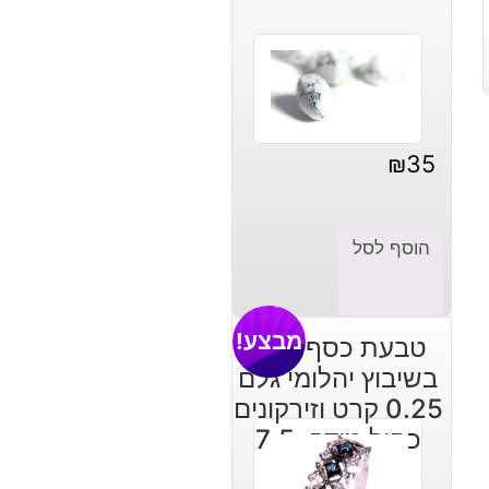
₪
35
הוסף לסל
מבצע!
טבעת כסף 925
בשיבוץ יהלומי גלם
0.25 קרט וזירקונים
כחול מידה: 7.5