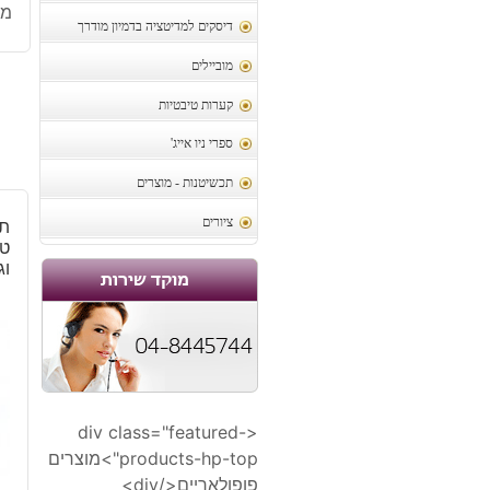
מק
דיסקים למדיטציה בדמיון מודרך
מוביילים
קערות טיבטיות
ספרי ניו אייג'
תכשיטנות - מוצרים
ציורים
תל
טי
וג
<div class="featured-
products-hp-top">מוצרים
פופולאריים</div>