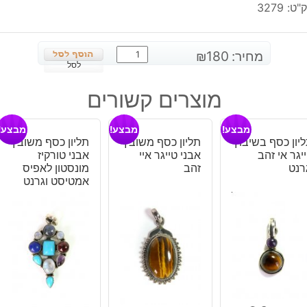
"ט:
3279
כמות
מחיר:
180
₪
של
לסל
טבעת
מוצרים קשורים
כסף
משובצת
מבצע!
מבצע!
מבצע!
אבן
יון כסף בשיבוץ
תליון כסף משובץ
תליון כסף משובץ
אגט
יגר אי זהב
אבני טייגר איי
אבני טורקיז
טיטניום
רנט
זהב
מונסטון לאפיס
סגול
אמטיסט וגרנט
מידה:
10.25