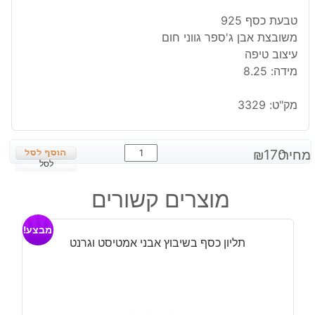
טבעת כסף 925
משובצת אבן ג'ספר גווני חום
עיצוב טיפה
מידה: 8.25
מק"ט:
3329
כמות
מחיר:
170
₪
של
לסל
טבעת
מוצרים קשורים
כסף
משובצת
מבצע!
אבן
תליון כסף בשיבוץ אבני אמטיסט וגרנט
ג'ספר
גווני
חום
מידה: