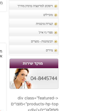
מק
דיסקים למדיטציה בדמיון מודרך
מוביילים
קערות טיבטיות
ספרי ניו אייג'
תכשיטנות - מוצרים
ציורים
תל
אב
<div class="featured-
products-hp-top">מוצרים
פופולאריים</div>