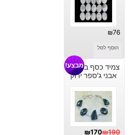
₪
76
הוסף לסל
מבצע!
צמיד כסף בשיבוץ
אבני ג'ספר ירוק
₪
170
₪
190