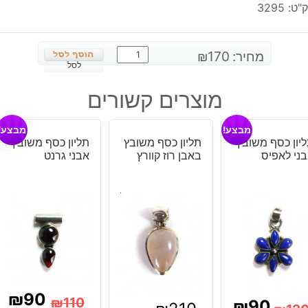
"ט:
3295
כמות
מחיר:
170
₪
של
לסל
טבעת
מוצרים קשורים
כסף
משובצת
מבצע!
מבצע!
אבן
יון כסף משובץ
תליון כסף משובץ
תליון כסף משובץ
ג'ספר
ני לאפיס
באבן רוז קוורץ
אבני גרנט
גווני
חום
מנומר
מידה:
9
₪
90
₪
110
₪
90