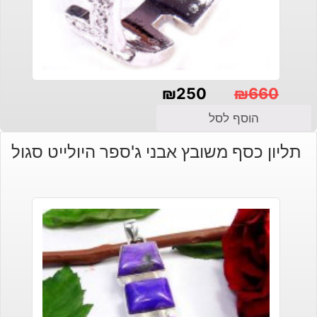
₪
250
₪
660
המחיר
המחיר
הוסף לסל
הנוכחי
המקורי
תליון כסף משובץ אבני ג'ספר היולייט סגול
היה:
הוא:
₪660.
₪250.