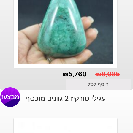
₪
5,760
₪
8,085
המחיר
המחיר
הוסף לסל
הנוכחי
המקורי
מבצע!
עגילי טורקיז 2 גוונים מוכסף
היה:
הוא:
₪8,085.
₪5,760.