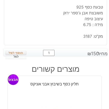
טבעת כסף 925
משובצת אבן ג'ספר ירוק
עיצוב טיפה
מידה : 6.75
מק"ט:
3187
כמות
מחיר:
150
₪
של
לסל
טבעת
מוצרים קשורים
כסף
משובצת
מבצע!
אבן
תליון כסף בשיבוץ אבני אוניקס
ג'ספר
ירוק
מידה:
6.75