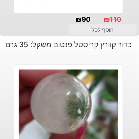
₪
90
₪
110
המחיר
המחיר
הוסף לסל
הנוכחי
המקורי
כדור קוורץ קריסטל פנטום משקל: 35 גרם
היה:
הוא:
₪110.
₪90.