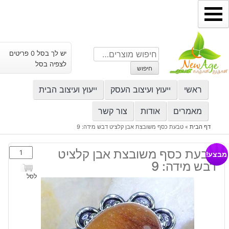
ילוג
תוכן
חיפוש
יש לך בסל 0 פריטים
עבור:
לצפיה בסל
חיפוש
ראשי
ייעוץ ועיצוב העסק
ייעוץ ועיצוב הבית
מאמרים
אודות
צור קשר
דף הבית
»
טבעת כסף משובצת אבן קלציט דבש מידה: 9
כמות
טבעת כסף משובצת אבן קלציט
מבצע!
של
דבש מידה: 9
טבעת
לסל
כסף
משובצת
אבן
קלציט