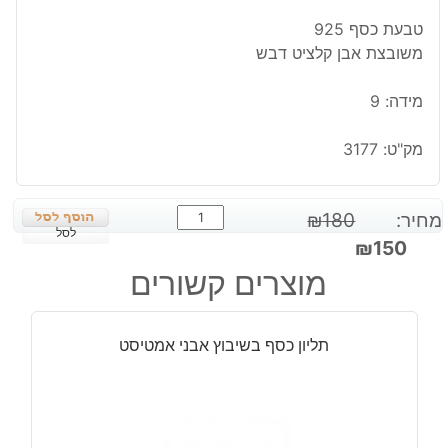
טבעת כסף 925
משובצת אבן קלציט דבש
מידה: 9
מק"ט:
3177
כמות
מחיר:
180
₪
של
לסל
המחיר
המחיר
₪
150
טבעת
המקורי
הנוכחי
מוצרים קשורים
כסף
היה:
הוא:
משובצת
₪150.
₪180.
אבן
תליון כסף בשיבוץ אבני אמטיסט
קלציט
דבש
מידה:
9