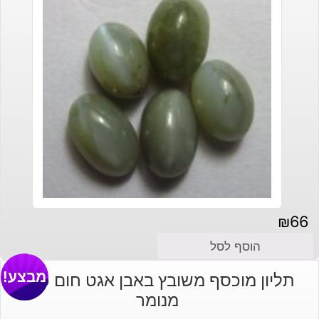
₪
66
הוסף לסל
מבצע!
תליון מוכסף משובץ באבן אגט חום כהה
מנומר