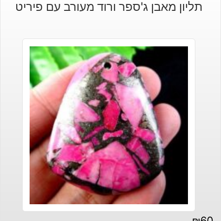
תליון מאבן ג'ספר ורוד מעורב עם פיריט
היה:
הוא:
₪120.
₪90.
₪
60