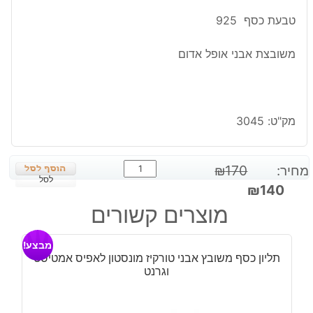
טבעת כסף 925
משובצת אבני אופל אדום
מק"ט:
3045
כמות
מחיר:
170
₪
של
לסל
המחיר
המחיר
₪
140
טבעת
המקורי
הנוכחי
מוצרים קשורים
כסף
היה:
הוא:
משובצת
₪140.
₪170.
מבצע!
אבני
תליון כסף משובץ אבני טורקיז מונסטון לאפיס אמטיסט
אופל
וגרנט
אדום