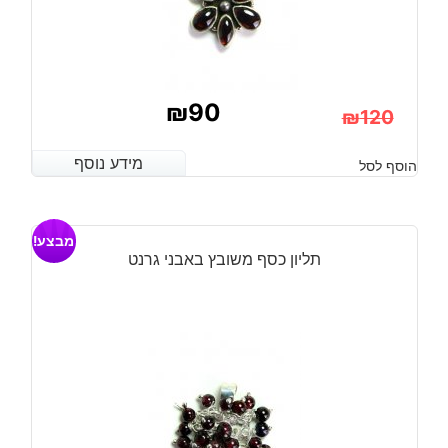
₪
90
₪
120
המחיר
המחיר
מידע נוסף
מידע נוסף
הוסף לסל
הנוכחי
המקורי
היה:
הוא:
מבצע!
₪120.
₪90.
תליון כסף משובץ באבני גרנט