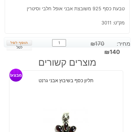
טבעת כסף 925 משובצת אבני אופל חלבי וסיטרין
מק"ט:
3011
כמות
מחיר:
170
₪
של
לסל
המחיר
המחיר
₪
140
טבעת
המקורי
הנוכחי
מוצרים קשורים
כסף
היה:
הוא:
משובצת
₪140.
₪170.
מבצע!
אבני
תליון כסף בשיבוץ אבני גרנט
אופל
חלבי
וסיטרין