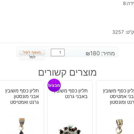
דה:8
"ט:
3257
כמות
מחיר:
180
₪
של
לסל
טבעת
מוצרים קשורים
כסף
משובצת
מבצע!
באבן
יון כסף משובץ
תליון כסף משובץ
תליון כסף משובץ
טיטניום
ני אמטיסט
באבני גרנט
אבני מונסטון
חום
נט ומונסטון
גרנט ואמטיסט
כחלחל
מידה:
8