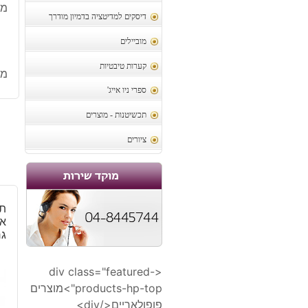
מי
דיסקים למדיטציה בדמיון מודרך
מוביילים
קערות טיבטיות
מק
ספרי ניו אייג'
תכשיטנות - מוצרים
ציורים
תל
אב
גר
<div class="featured-
products-hp-top">מוצרים
פופולאריים</div>