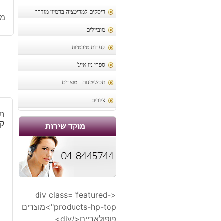
דיסקים למדיטציה בדמיון מודרך
מק
מוביילים
קערות טיבטיות
ספרי ניו אייג'
תכשיטנות - מוצרים
ציורים
תל
קו
<div class="featured-
products-hp-top">מוצרים
פופולאריים</div>