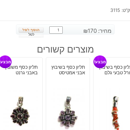
"ט:
3115
כמות
מחיר:
170
₪
של
לסל
טבעת
מוצרים קשורים
כסף
משובצת
מבצע!
מבצע!
באבן
יון כסף בשיבוץ
תליון כסף בשיבוץ
תליון כסף משובץ
לאפיס
רל טבעי גלם
אבני אמטיסט
באבני גרנט
לג'ולי
מידה:
7.5