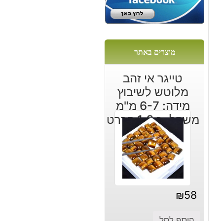
:
מוצרים באתר
טייגר אי זהב
מלוטש לשיבוץ
מידה: 6-7 מ"מ
משקל: כ 1.6 קררט
₪
58
הוסף לסל