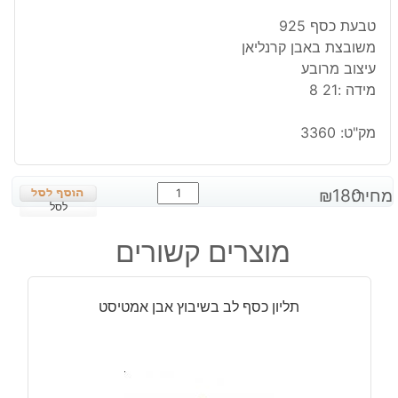
טבעת כסף 925
משובצת באבן קרנליאן
עיצוב מרובע
מידה :21 8
מק"ט:
3360
כמות
מחיר:
180
₪
של
לסל
טבעת
מוצרים קשורים
כסף
משובצת
באבן
תליון כסף לב בשיבוץ אבן אמטיסט
קרנליאן
מידה:
8.5