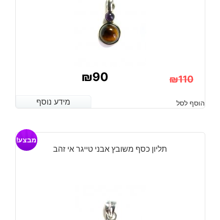
₪
90
₪
110
המחיר
המחיר
מידע נוסף
מידע נוסף
הוסף לסל
הנוכחי
המקורי
היה:
הוא:
מבצע!
₪110.
₪90.
תליון כסף משובץ אבני טייגר אי זהב