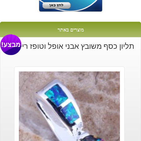
מוצרים באתר
מבצע!
תליון כסף משובץ אבני אופל וטופז ריינבואו