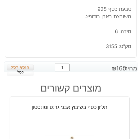
טבעת כסף 925
משובצת באבן רודונייט
מידה: 6
מק"ט:
3155
כמות
מחיר:
160
₪
של
לסל
טבעת
מוצרים קשורים
כסף
משובצת
באבן
תליון כסף בשיבוץ אבני גרנט ומונסטון
רודונייט
מידה:
6