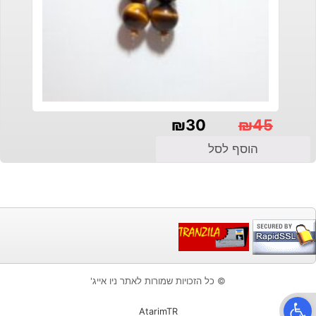
₪
30
₪
45
המחיר
המחיר
הוסף לסל
הנוכחי
המקורי
היה:
הוא:
₪30.
₪45.
© כל הזכויות שמורות לאתר ניו אייג'
פתח סרגל נגישות
AtarimTR