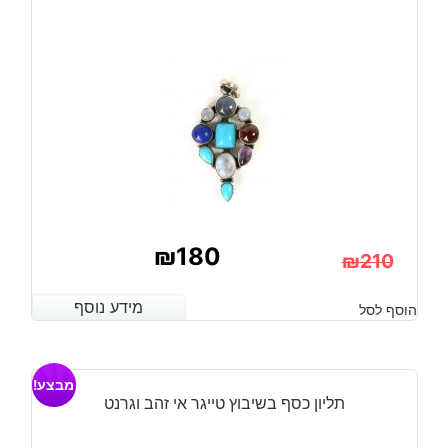
לברדורייט
מידה:
7.5
₪
180
₪
210
המחיר
המחיר
מידע נוסף
מידע נוסף
הוסף לסל
הנוכחי
המקורי
היה:
הוא:
מבצע!
₪210.
₪180.
תליון כסף בשיבוץ טייגר אי זהב וגרנט