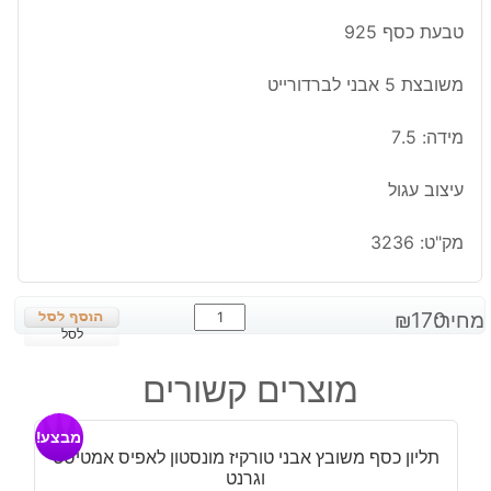
טבעת כסף 925
משובצת 5 אבני לברדורייט
מידה: 7.5
עיצוב עגול
מק"ט:
3236
כמות
מחיר:
170
₪
של
לסל
טבעת
מוצרים קשורים
כסף
משובצת
מבצע!
5
תליון כסף משובץ אבני טורקיז מונסטון לאפיס אמטיסט
אבני
וגרנט