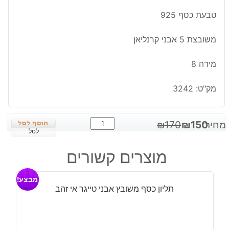
טבעת כסף 925
משובצת 5 אבני קרנליאן
מידה 8
מק"ט:
3242
כמות
המחיר
המחיר
מחיר:
150
₪
170
₪
של
לסל
המקורי
הנוכחי
טבעת
היה:
הוא:
מוצרים קשורים
כסף
₪150.
₪170.
משובצת
מבצע!
5
תליון כסף משובץ אבני טייגר אי זהב
אבני
קרנליאן
מידה: