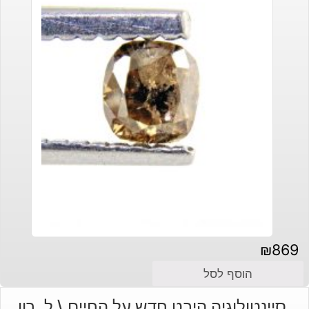
₪
869
הוסף לסל
סיינטולוגיה היבט חדש על החיים \ ל. רון