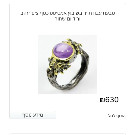
925
בשיבוץ
טבעת עבודת יד בשיבוץ אמטיסט כסף ציפוי זהב
אקוומרין
ורודיום שחור
1.05
קרט
בשיבוץ
28
טופז
לבן
23.
קרט
מידה:
6
\
₪
630
7.25
\
מידע נוסף
מידע נוסף
הוסף לסל
6.5