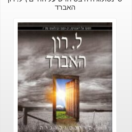
האברד