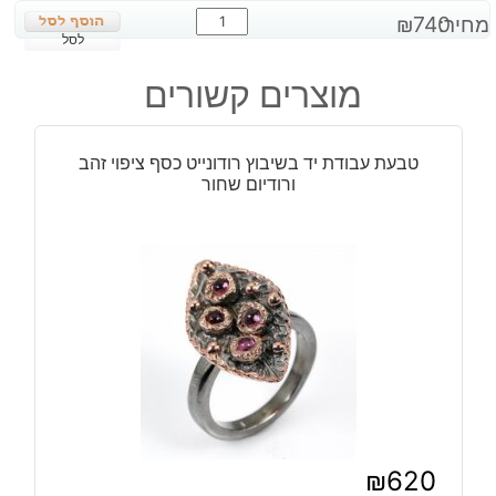
כמות
מחיר:
740
₪
של
לסל
טבעת
מוצרים קשורים
עבודת
יד
בשיבוץ
טבעת עבודת יד בשיבוץ רודונייט כסף ציפוי זהב
אבני
ורודיום שחור
לאפיס
לג'ולי
וספיר
כסף
ציפוי
זהב
ורודיום
שחור
₪
620