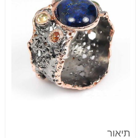
אבני
לאפיס
לג'ולי
וספיר
כסף
ציפוי
זהב
ורודיום
שחור
תיאור