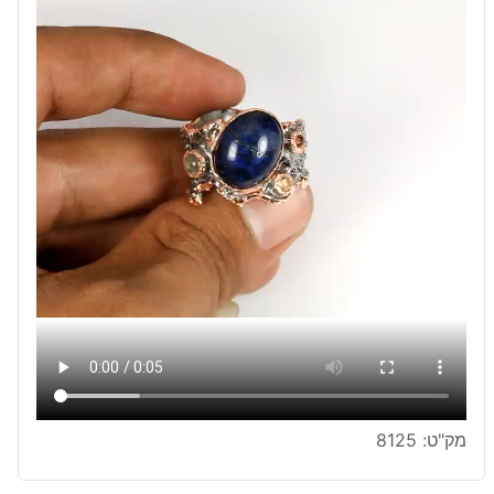
מק"ט:
8125