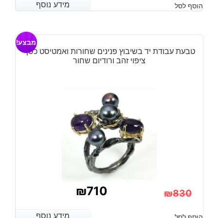
מידע נוסף
מידע נוסף
הוסף לסל
הנוכחי
המקורי
היה:
הוא:
מבצע!
₪630.
₪490.
טבעת עבודת יד בשיבוץ פנינים שחורות ואמטיסט כסף
ציפוי זהב ורודיום שחור
₪
710
₪
830
המחיר
המחיר
מידע נוסף
מידע נוסף
הוסף לסל