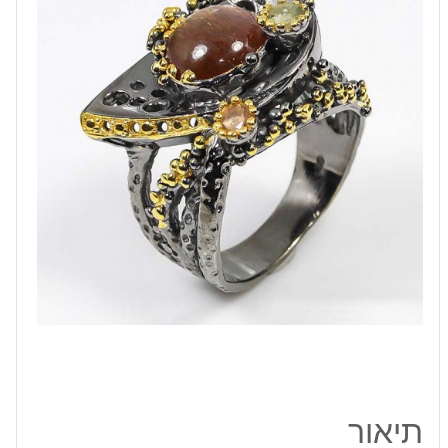
אבני
סנסטון
וספיר
כסף
ציפוי
זהב
ורודיום
שחור
תיאור