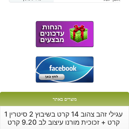
הנוכחי
המקורי
היה:
הוא:
₪830.
₪710.
מוצרים באתר
עגילי זהב צהוב 14 קרט בשיבוץ 2 סיטרין 1
קרט + זכוכית מורנו עיצוב לב 9.20 קרט