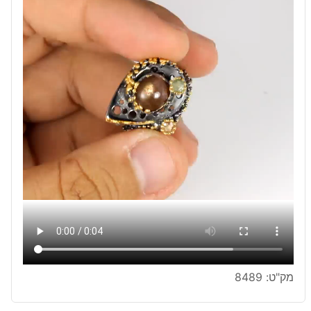
מק"ט:
8489