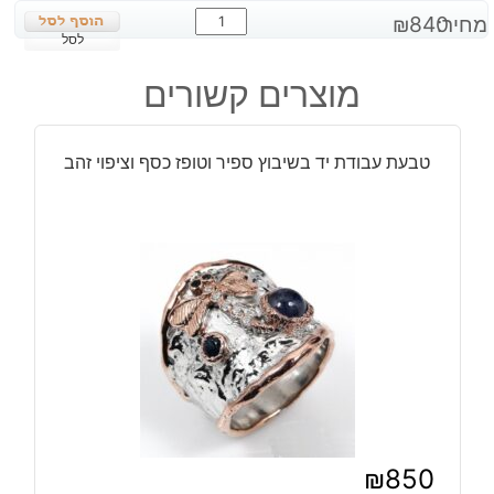
כמות
מחיר:
840
₪
של
לסל
טבעת
מוצרים קשורים
עבודת
יד
בשיבוץ
טבעת עבודת יד בשיבוץ ספיר וטופז כסף וציפוי זהב
אבני
סנסטון
וספיר
כסף
ציפוי
זהב
ורודיום
שחור
₪
850