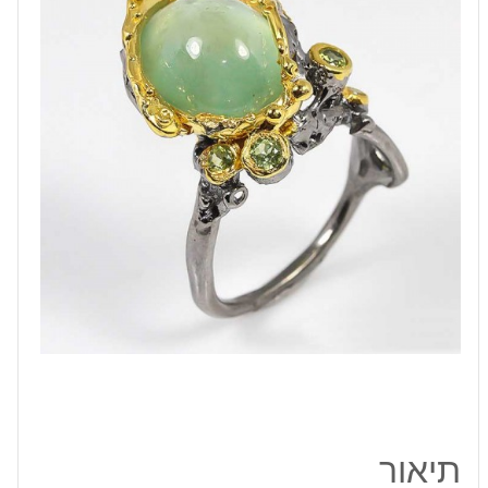
אבני
פרינהייט
ופרידות
כסף
ציפוי
זהב
ורודיום
שחור
תיאור