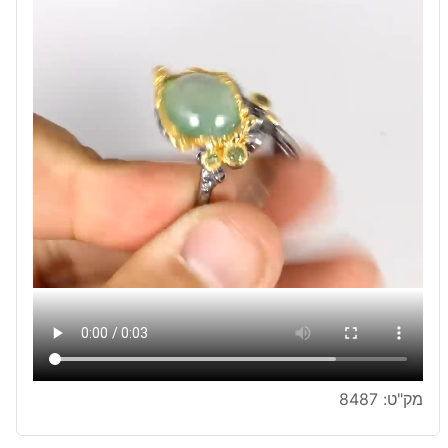
מק"ט:
8487