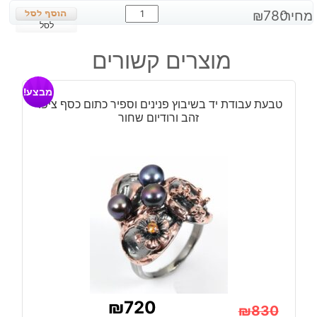
כמות
מחיר:
780
₪
של
לסל
טבעת
מוצרים קשורים
עבודת
יד
מבצע!
בשיבוץ
טבעת עבודת יד בשיבוץ פנינים וספיר כתום כסף ציפוי
אבני
זהב ורודיום שחור
פרינהייט
ופרידות
כסף
ציפוי
זהב
ורודיום
שחור
₪
720
₪
830